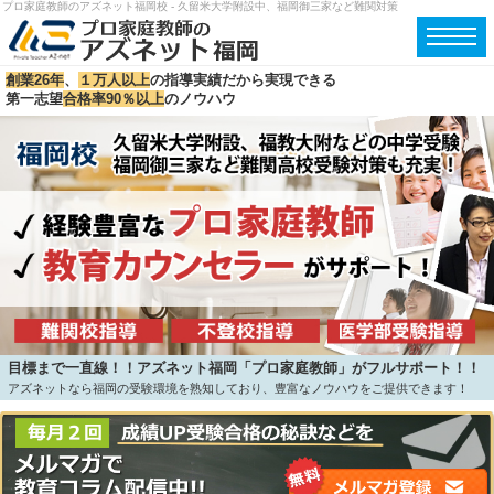
プロ家庭教師のアズネット福岡校 - 久留米大学附設中、福岡御三家など難関対策
創業26年
、
１万人以上
の指導実績だから実現できる
第一志望
合格率90％以上
のノウハウ
目標まで一直線！！アズネット福岡「プロ家庭教師」がフルサポート！！
アズネットなら福岡の受験環境を熟知しており、豊富なノウハウをご提供できます！