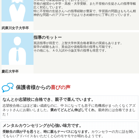
学校の補習から中学・高校・大学受験、また不登校の生徒さんの指導等幅
広く対応しています。
特に不登校の生徒さんへの指導経験が豊富で、学習面の問題はもちろん精
神的な問題へのアプローチではよりきめ細やかに丁寧に行っています。
武庫川女子大学卒
指導のモットー
英語指導が得意で、上智大学外英合格者輩出の実績もあります。
留学の経験もあり、英会話や資格取得の指導も可能です。
その他にも、ＡＯ入試や小論文等の指導も得意です。
慶応大学卒
保護者様からの
喜びの声
なんとか志望校に合格でき、親子で喜んでいます。
志望校合格にはほど遠い成績なのに、中３になっても息子に危機感がまったくなくアズ
ネットさんにお願いしました。
褒めてどんどん伸ばしてくれ、
最終的には合格できまし
た！
メンタルカウンセリングが心強い味方です。
受験生の我が子を思うと、時に親もナーバスになります。
カウンセラーの方に話を聞い
てもらいアドバイスをいただくと心のモヤモヤが晴れるようです。