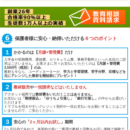
保護者様に安心・納得いただける
６つのポイント
１
かかるのは【
月謝+管理費
】だけ
入学金や初期費用、選抜費、カリキュラム費、事務手数料といった名目のご請
求はございません。 お客さまに月々お支払いいただくのは
【月謝＋管理費
3,500円（税別）】のみ
。
教材も今なら、コーディネーターが、
学力と学習習慣、苦手分野、目標などを
元にアレンジした教材を開始前にプレゼント！
２
教材販売
や
一括請求などはいたしません
アズネット福岡では
教材費をいただくことはありません。
お支払いは
「郵便振込」「ゆうちょ引落し」「銀行引落し」
の中からお選びい
ただけます。
トラブルを招きやすいクレジット契約や一括お支払いをお願いすることはござ
いませんので、ご安心ください。
３
安心の「
2ヶ月以内お試し
」期間
2ヶ月以内であれば、本契約の前にご希望の教材と回数をお試し価格で体験で