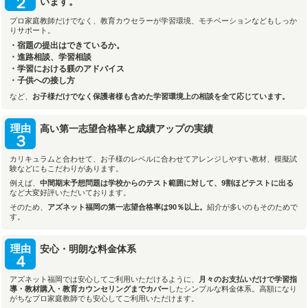
２
います。
プロ家庭教師だけでなく、教育カウセラーが学習環境、モチベーションなどもしっか
りサポート。
・宿題の提出はできているか。
・進路相談、学習相談
・学習における躾のアドバイス
・子供への接し方
など、
お子様だけでなく保護者様も含めた学習環境上の相談を全て応じています。
理由
高い第一志望合格率と成績アップの実績
３
カリキュラムと合わせて、お子様のレベルに合わせてアレンジしやすい教材、模擬試
験などにもこだわりがあります。
例えば、
中間期末予想問題は学校からのテスト範囲に対して、9割ほどテストに出る
など大変好評いただいております。
そのため、
アズネット福岡の第一志望合格率は90％以上。
紹介が多いのもそのためで
す。
理由
安心・明朗な料金体系
４
アズネット福岡では安心してご利用いただけるように、
月々のお支払いだけで学習指
導・教材購入・教育カウンセリングまでカバー
したシンプルな料金体系。高額になり
がちなプロ家庭教師でも安心してご利用いただけます。