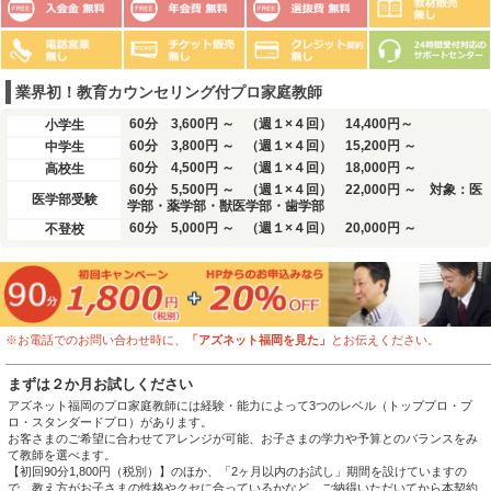
業界初！教育カウンセリング付プロ家庭教師
60分 3,600円 ～
（週１×４回） 14,400円～
小学生
60分 3,800円 ～
（週１×４回） 15,200円 ～
中学生
60分 4,500円 ～
（週１×４回） 18,000円 ～
高校生
60分 5,500円 ～
（週１×４回） 22,000円 ～ 対象：医
医学部受験
学部・薬学部・獣医学部・歯学部
60分 5,000円 ～
（週１×４回） 20,000円 ～
不登校
※お電話でのお問い合わせ時に、
「アズネット福岡を見た」
とお伝えください。
まずは２か月お試しください
アズネット福岡のプロ家庭教師には経験・能力によって3つのレベル（トッププロ・プ
ロ・スタンダードプロ）があります。
お客さまのご希望に合わせてアレンジが可能、お子さまの学力や予算とのバランスをみ
て教師を選べます。
【初回90分1,800円（税別）】のほか、「2ヶ月以内のお試し」期間を設けていますの
で、教え方がお子さまの性格やクセに合っているかなど、ご納得いただいてから本契約