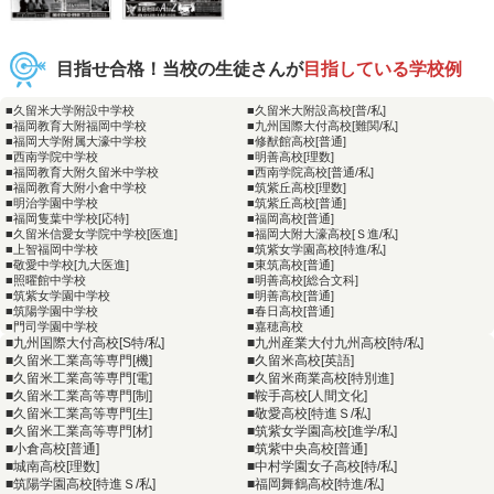
目指せ合格！当校の生徒さんが
目指している学校例
■久留米大学附設中学校
■久留米大附設高校[普/私]
■福岡教育大附福岡中学校
■九州国際大付高校[難関/私]
■福岡大学附属大濠中学校
■修猷館高校[普通]
■西南学院中学校
■明善高校[理数]
■福岡教育大附久留米中学校
■西南学院高校[普通/私]
■福岡教育大附小倉中学校
■筑紫丘高校[理数]
■明治学園中学校
■筑紫丘高校[普通]
■福岡隻葉中学校[応特]
■福岡高校[普通]
■久留米信愛女学院中学校[医進]
■福岡大附大濠高校[Ｓ進/私]
■上智福岡中学校
■筑紫女学園高校[特進/私]
■敬愛中学校[九大医進]
■東筑高校[普通]
■照曜館中学校
■明善高校[総合文科]
■筑紫女学園中学校
■明善高校[普通]
■筑陽学園中学校
■春日高校[普通]
■門司学園中学校
■嘉穂高校
■九州国際大付高校[S特/私]
■九州産業大付九州高校[特/私]
■久留米工業高等専門[機]
■久留米高校[英語]
■久留米工業高等専門[電]
■久留米商業高校[特別進]
■久留米工業高等専門[制]
■鞍手高校[人間文化]
■久留米工業高等専門[生]
■敬愛高校[特進Ｓ/私]
■久留米工業高等専門[材]
■筑紫女学園高校[進学/私]
■小倉高校[普通]
■筑紫中央高校[普通]
■城南高校[理数]
■中村学園女子高校[特/私]
■筑陽学園高校[特進Ｓ/私]
■福岡舞鶴高校[特進/私]