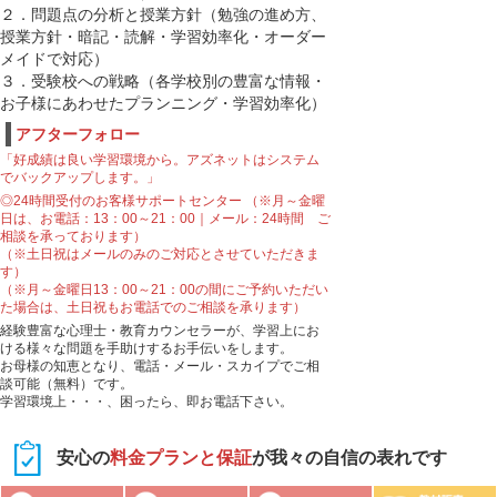
２．問題点の分析と授業方針（勉強の進め方、
授業方針・暗記・読解・学習効率化・オーダー
メイドで対応）
３．受験校への戦略（各学校別の豊富な情報・
お子様にあわせたプランニング・学習効率化）
アフターフォロー
「好成績は良い学習環境から。アズネットはシステム
でバックアップします。」
◎24時間受付のお客様サポートセンター （※月～金曜
日は、お電話：13：00～21：00｜メール：24時間 ご
相談を承っております）
（※土日祝はメールのみのご対応とさせていただきま
す）
（※月～金曜日13：00～21：00の間にご予約いただい
た場合は、土日祝もお電話でのご相談を承ります）
経験豊富な心理士・教育カウンセラーが、学習上にお
ける様々な問題を手助けするお手伝いをします。
お母様の知恵となり、電話・メール・スカイプでご相
談可能（無料）です。
学習環境上・・・、困ったら、即お電話下さい。
安心の
料金プランと保証
が我々の自信の表れです