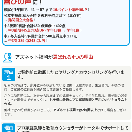
模試が1年間で、41 ～ 57 まで
16ポイント偏差値UP
！
私立中堅高 秋入会時 各教科平均点以下（赤点有）
→
難関国立大合格
！
中2後期9科計 合計450 点満点中 402点
→
中3前期445点(43点UP) 学年18位
→
学年1位
！
中2 冬入会時 5科目計合計 500点満点中 137点
→
中3春 385点(248点UP)
！
アズネット福岡が
選ばれる4つの理由
理由
ご契約前に徹底したヒヤリングとカウンセリングを行いま
１
す。
初回のお電話で、家庭教師を検討している理由、現在の学習、生活習慣、今後の理
想、ご家庭の教育感を聞き出し改善策をご提案します。
さらに訪問時には、過去から現在までの成績チェック、学習生活環境、親子間の関係
といった部分までチェックし、
お子様に最適なプロ家庭教師と専用のカリキュラムを
作成。
他社では20分程度が多いところ、
アズネット福岡では2時間以上
かける場合もござい
ます。
理由
プロ家庭教師と教育カウンセラーがトータルでサポートして