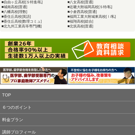
■自由ヶ丘高校[Ｓ特進/私]
■八女高校[普通]
■城南高校[普通]
■近畿大附福岡高校[Ｓ特/私]
■八幡高校[理数]
■小倉西高校[普通]
■香住丘高校[英語]
■福岡工業大附城東高校[Ⅰ/私]
■香住丘高校[数理コミュ]
■福翔高校[総合]
■北九州工業高等専門[機]
■北筑高校[普通]
TOP
６つのポイント
料金プラン
講師プロフィール