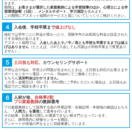
きます。
期間は、
お客さまが選択した家庭教師による学習指導のほか、心理士による学
習環境診断（1回）、メンタルサポート、学力測定
を含みます。
この期間にアズネット福岡のサービスと質についてじっくりご検討ください。
４
入会後、学校卒業まで
値上げなし
他社では学年ごとに料金が変わったり、受験学年のみ割高な料金が設定された
りする場合があります。
アズネット福岡では、
入会したあと小／中／高とも学校を卒業するまでは値上
げはありません
（たとえば、小4で入会しても月謝は小学校卒業まで変更あり
ません）。
５
土日祝も対応
、カウンセリングサポート
不明な点や悩み、学習上の問題が生まれたときは、土日祝も対応のお客さまサ
ポートセンターへ電話・メール・Skypeにてご連絡ください。
もちろん
追加料金はかかりません。
（※月～金曜日13：00～21：00の間にご予約いただいた場合は、土日祝もお
電話でのご相談を承ります）
６
人材が命、
合格率2割
プロ家庭教師
の教師選考
プロ家庭教師として採用する前の卒業証明・在籍証明・本籍地の確認はもちろ
ん、
「人間力」を重視
して選考を行います。
その結果、応募者の2割しか通過できない狭き門となっています。
さらに、静岡県内に研修センターを開設。
アンケートや現場の声をもとに切磋琢磨しています。