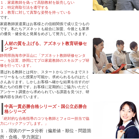
１．家庭教師を偽って高額教材を販売しない
２．特定商取引法を遵守する
３．教育に対して真摯な姿勢を持っている
です。
家庭教師派遣業はお客様との信頼関係で成り立つもの
です。私たちアズネットも組合に加盟、今後とも業界
の優良・健全化と発展をめざして努力していきます。
人材の質を上げる、アズネット教育研修セ
ンター
静岡県熱海市伊豆山に「アズネット教師研修センタ
ー」を設置、静岡にてプロ家庭教師のスキルアップ研
修を行っています。
選ばれる教師とは何か、スタートからゴールまでスト
ーリーをもった授業が可能か。求められるものはたく
さんあります。しかしお客様へ確かな結果を出すのが
私たちの任務です。お客様に定期的にご協力いただく
アンケート調査から求められている課題を見つけ、研
修内容を決めています。
中高一貫必勝合格シリーズ・国公立必勝合
格シリーズ
「絶対的な合格指導のコツを教師とフォロー担当で協
力にバックアップします。」
１．現状のデータ分析（偏差値・順位・問題箇
所・合格、学力測定）