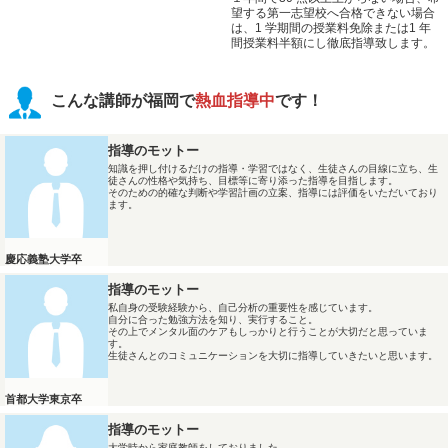
望する第一志望校へ合格できない場合
は、1 学期間の授業料免除または1 年
間授業料半額にし徹底指導致します。
こんな講師が福岡で
熱血指導中
です！
指導のモットー
知識を押し付けるだけの指導・学習ではなく、生徒さんの目線に立ち、生
徒さんの性格や気持ち、目標等に寄り添った指導を目指します。
そのための的確な判断や学習計画の立案、指導には評価をいただいており
ます。
慶応義塾大学卒
指導のモットー
私自身の受験経験から、自己分析の重要性を感じています。
自分に合った勉強方法を知り、実行すること。
その上でメンタル面のケアもしっかりと行うことが大切だと思っていま
す。
生徒さんとのコミュニケーションを大切に指導していきたいと思います。
首都大学東京卒
指導のモットー
大学時から家庭教師をしておりました。