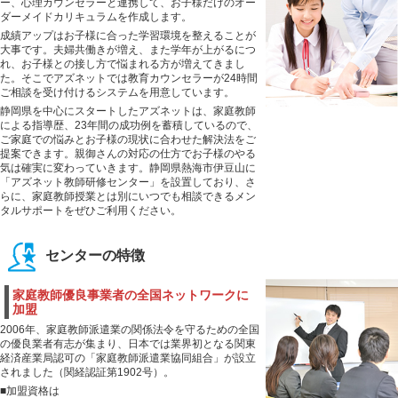
ー、心理カウンセラーと連携して、お子様だけのオー
ダーメイドカリキュラムを作成します。
成績アップはお子様に合った学習環境を整えることが
大事です。夫婦共働きが増え、また学年が上がるにつ
れ、お子様との接し方で悩まれる方が増えてきまし
た。そこでアズネットでは教育カウンセラーが24時間
ご相談を受け付けるシステムを用意しています。
静岡県を中心にスタートしたアズネットは、家庭教師
による指導歴、23年間の成功例を蓄積しているので、
ご家庭での悩みとお子様の現状に合わせた解決法をご
提案できます。親御さんの対応の仕方でお子様のやる
気は確実に変わっていきます。静岡県熱海市伊豆山に
「アズネット教師研修センター」を設置しており、さ
らに、家庭教師授業とは別にいつでも相談できるメン
タルサポートをぜひご利用ください。
センターの特徴
家庭教師優良事業者の全国ネットワークに
加盟
2006年、家庭教師派遣業の関係法令を守るための全国
の優良業者有志が集まり、日本では業界初となる関東
経済産業局認可の「家庭教師派遣業協同組合」が設立
されました（関経認証第1902号）。
■加盟資格は