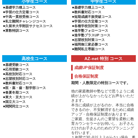
小学生コース
中学生コース
■基礎学力積上コース
■基礎学力積上コース
■学習の仕方定着コース
■教科書対応コース
■中高一貫校受検コース
■短期成績不振突破コース
■私立難関チャレンジコース
■学習の仕方定着コース
■久留米大学附設サクセスコース
■各種学校別対策コース
■算数特訓コース
■進学塾フォローコース
■進学塾プラスUP コース
■志望校別対策コース
■福岡御三家必勝コース
■難関私立専願コース
高校生コース
AZ-net 特別 コース
■基礎受験コース
成績UP保証制度
■応用受験コース
■高校別対応コース
合格保証制度
■志望校別対応コース
期間・人数限定の特別コースです。
■教科書対応コース
■医・薬・歯・獣学部コース
他の家庭教師や塾などで思うように成
■春夏冬期コース
績が上がらなかったなどお声をいただ
■東大・京大コース
きます。
■国立大コース
本当に成績が上がるのか、本当に合格
■関関同立コース
できるのか、不安解消するために成績
アップ・合格保証制度があります。
ご家庭、生徒さんのご要望を柔軟に教
育カウンセラーがお伺いし、お子さん
だけのお子さんのためのプランニング
を行います。
１年間で30 点以上上がらない場合、希