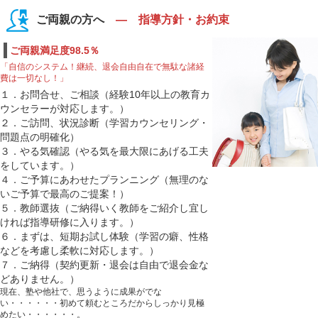
ご両親の方へ
― 指導方針・お約束
ご両親満足度98.5％
「自信のシステム！継続、退会自由自在で無駄な諸経
費は一切なし！」
１．お問合せ、ご相談（経験10年以上の教育カ
ウンセラーが対応します。）
２．ご訪問、状況診断（学習カウンセリング・
問題点の明確化）
３．やる気確認（やる気を最大限にあげる工夫
をしています。）
４．ご予算にあわせたプランニング（無理のな
いご予算で最高のご提案！）
５．教師選抜（ご納得いく教師をご紹介し宜し
ければ指導研修に入ります。）
６．まずは、短期お試し体験（学習の癖、性格
などを考慮し柔軟に対応します。）
７．ご納得（契約更新・退会は自由で退会金な
どありません。）
現在、塾や他社で、思うように成果がでな
い・・・・・・初めて頼むところだからしっかり見極
めたい・・・・・・。