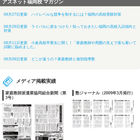
アズネット福岡校 マガジン
09月27日更新 ハイレベルな競争を制するには？福岡の高校受験対策
08月29日更新 ライバルに差をつけろ！知っておきたい福岡の高校入試傾向と
対策
08月11日更新 小倉高校卒業生に聞く！「家庭教師や周囲の支えで落ち着いて
試験に臨めました」
08月09日更新 どこが違うの？家庭教師と個別指導塾
メディア掲載実績
家庭教師派遣業協同組合新聞（第
塾ジャーナル（2009年3月発行）
3号）