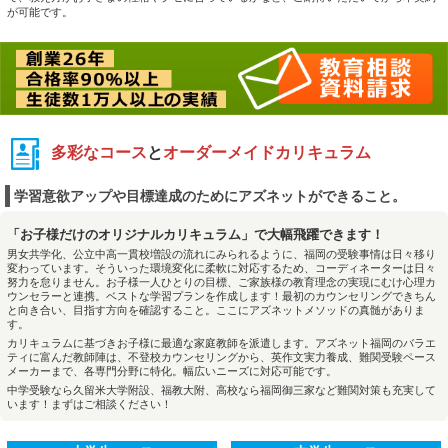
が可能です。
多彩なコース
と
オーダーメイドカリキュラム
学習意欲アップや目標達成のためにアズネットができること。
「お子様だけのオリジナルカリキュラム」で大幅飛躍できます！
男女共学化、公立中高一貫校増設の流れにみられるように、福岡の受験事情は日々移り
変わっています。そういった環境変化に柔軟に対応するため、コーディネーターは日々
努力を怠りません。お子様一人ひとりの目標、ご家族様の教育理念の実現にむけ心理カ
ウンセラーと連携。ベストな学習プランを作成します！最初のカウンセリングできちん
と向き合い、目指す方向を確認すること。ここにアズネットメソッドの真髄がありま
す。
カリキュラムに基づきお子様に最適な家庭教師を派遣します。アズネット福岡のバラエ
ティに富んだ教師陣は、不登校カウンセリングから、英作文実力養成、難関受験ペース
メーカーまで、各専門分野に特化。幅広いニーズに対応可能です。
中学受験なら久留米大学附設、福教大附、高校なら福岡御三家など難関対策も充実して
います！まずはご相談ください！