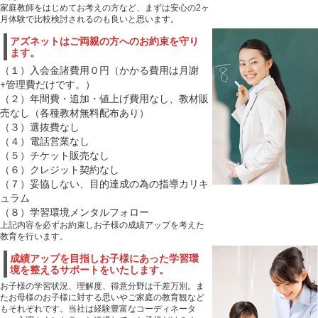
家庭教師をはじめてお考えの方など、まずは安心の2ヶ
月体験で比較検討されるのも良いと思います。
アズネットはご両親の方へのお約束を守り
ます。
（１）入会金諸費用０円（かかる費用は月謝
+管理費だけです。）
（２）年間費・追加・値上げ費用なし、教材販
売なし（各種教材無料配布あり）
（３）選抜費なし
（４）電話営業なし
（５）チケット販売なし
（６）クレジット契約なし
（７）妥協しない、目的達成の為の指導カリキ
ュラム
（８）学習環境メンタルフォロー
上記内容を必ずお約束しお子様の成績アップを考えた
教育を行います。
成績アップを目指しお子様にあった学習環
境を整えるサポートをいたします。
お子様の学習状況、理解度、得意分野は千差万別。ま
たお母様のお子様に対する思いやご家庭の教育観など
もそれぞれです。当社は経験豊富なコーディネータ