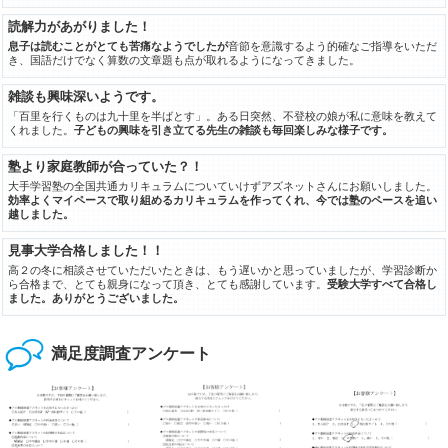
読解力があがりました！
息子は読むことがとても苦痛なようでしたが
音節を意識するよう的確なご指導をいただ
き、国語だけでなく算数の文章題も点が取れるようになってきました。
雑談も興味深いようです。
「百里を行くものは九十里を半ばとす」。ある日突然、不登校の娘が私に意味を教えて
くれました。
子どもの興味を引き立てる先生の雑談も毎回楽しみな様子です。
塾より家庭教師が合っていた？！
大手学習塾の全国共通カリキュラムについていけずアズネットさんにお願いしました。
効率よくマイペースで取り組めるカリキュラムを作ってくれ、今では塾のペースを追い
越しました。
見事大学合格しました！！
高２の冬に相談させていただいたときは、もう遅いかと思っていましたが、学習診断か
ら合格まで、とても親身になって頂き、とても感謝しています。
受験大学すべて合格し
ました。ありがとうございました。
満足度調査アンケート