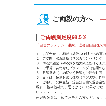
ご両親の方へ
―
ご両親満足度98.5％
「自信のシステム！継続、退会自由自在で
１．お問合せ、ご相談（経験10年以上の教育
２．ご訪問、状況診断（学習カウンセリング・
３．やる気確認（やる気を最大限にあげる工夫
４．ご予算にあわせたプランニング（無理のな
５．教師選抜（ご納得いく教師をご紹介し宜し
６．まずは、短期お試し体験（学習の癖、性格
７．ご納得（契約更新・退会は自由で退会金な
現在、塾や他社で、思うように成果がでな
い・・・・・・。
家庭教師をはじめてお考えの方など、まず