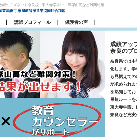
教師のアズネット奈良校 - 東大寺学園中、帝塚山高など難関対策
産業局認可 家庭教師派遣業協同組合加盟
講師プロフィール
保護者の声
成績アッ
奈良のプ
奈良県では中
化します。学
も見据えての
が求められま
を熟知してお
最短ルートを
東大寺学園、
奈良など充実