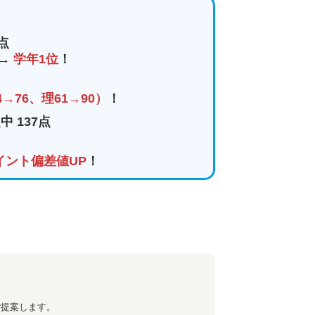
点
→
学年1位
！
→76、理61→90）
！
中 137点
イント偏差値UP
！
ご提案します。