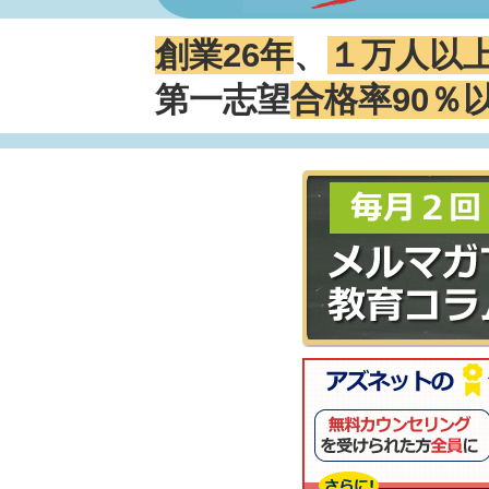
創業26年
、
１万人以
第一志望
合格率90％