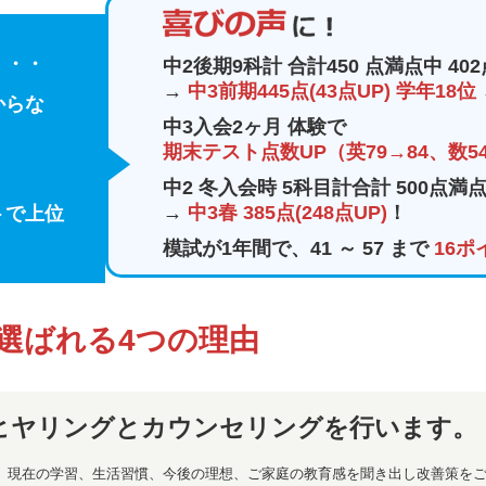
・・・
中2後期9科計 合計450 点満点中 402
→
中3前期445点(43点UP) 学年18位
からな
中3入会2ヶ月 体験で
期末テスト点数UP（英79→84、数54
・
中2 冬入会時 5科目計合計 500点満点
→
中3春 385点(248点UP)
！
トで上位
模試が1年間で、41 ～ 57 まで
16ポ
選ばれる4つの理由
ヒヤリングとカウンセリングを行います。
、現在の学習、生活習慣、今後の理想、ご家庭の教育感を聞き出し改善策を