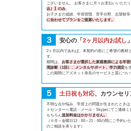
ございません。 お客さまに月々お支払いいただ
込）】のみ
。
お子さまの成績、学習習慣、苦手分野、志望校等
に合わせてプランをご提案いたします。
３
安心の「
2ヶ月以内お試し
2ヶ月以内であれば、本契約の前にご希望の教材
す。
期間は、
お客さまが選択した家庭教師による学習
境診断（1回）、メンタルサポート、学力測定
を
この期間にアズネット奈良のサービスと質につい
５
土日祝も対応
、カウンセリ
不明な点や悩み、学習上の問題が生まれたときは
トセンターへ電話・メール・Skypeにてご連絡く
もちろん
追加料金はかかりません。
（※月～金曜日13：00～21：00の間にご予約
のご相談を承ります）