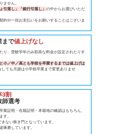
りません。
ょ引落し」「銀行引落し」
の中からお選びいただ
契約や一括お支払いをお願いすることはございま
業まで
値上げなし
たり、受験学年のみ割高な料金が設定されたりす
と小／中／高とも学校を卒業するまでは値上げは
会しても月謝は小学校卒業まで変更ありませ
率3割
教師選考
卒業証明・在籍証明・本籍地の確認はもちろん、
ます。
できない狭き門となっています。
磋琢磨しています。