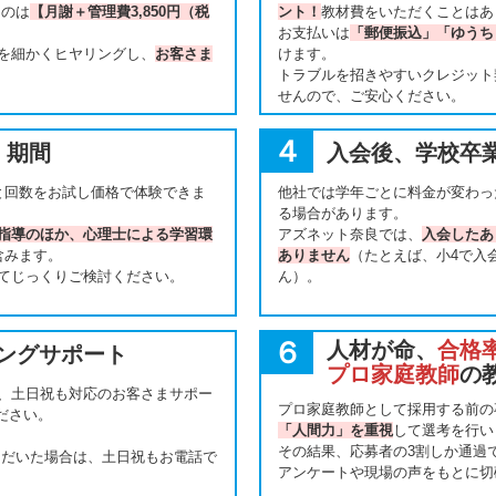
くのは
【月謝＋管理費3,850円（税
ント！
教材費をいただくことはあ
お支払いは
「郵便振込」「ゆうち
を細かくヒヤリングし、
お客さま
けます。
トラブルを招きやすいクレジット
せんので、ご安心ください。
４
」期間
入会後、学校卒
と回数をお試し価格で体験できま
他社では学年ごとに料金が変わっ
る場合があります。
指導のほか、心理士による学習環
アズネット奈良では、
入会したあ
含みます。
ありません
（たとえば、小4で入
てじっくりご検討ください。
ん）。
６
人材が命、
合格
ングサポート
プロ家庭教師
の
、土日祝も対応のお客さまサポー
プロ家庭教師として採用する前の
ださい。
「人間力」を重視
して選考を行い
その結果、応募者の3割しか通過
いただいた場合は、土日祝もお電話で
アンケートや現場の声をもとに切