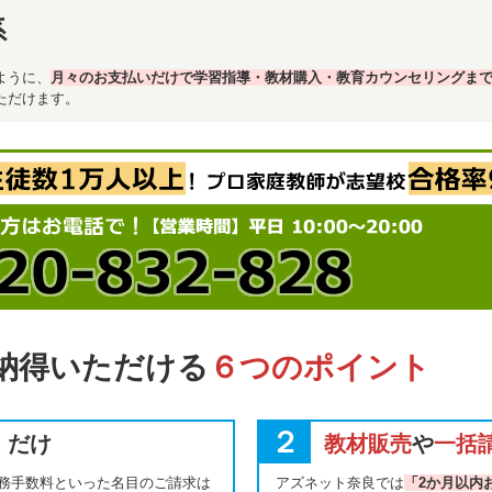
系
ように、
月々のお支払いだけで学習指導・教材購入・教育カウンセリングま
ただけます。
納得いただける
６つのポイント
２
】だけ
教材販売
や
一括
務手数料といった名目のご請求は
アズネット奈良では
「2か月以内