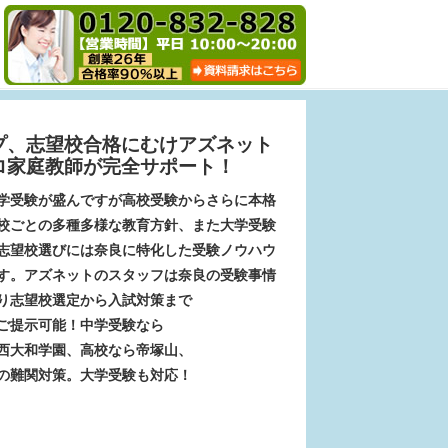
プ、志望校合格にむけアズネット
ロ家庭教師が完全サポート！
学受験が盛んですが高校受験からさらに本格
校ごとの多種多様な教育方針、また大学受験
志望校選びには奈良に特化した受験ノウハウ
す。アズネットのスタッフは奈良の受験事情
り志望校選定から入試対策まで
ご提示可能！中学受験なら
西大和学園、高校なら帝塚山、
の難関対策。大学受験も対応！