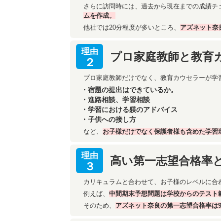
さらに訪問時には、過去から現在までの成績チ
ムを作成。
他社では20分程度が多いところ、
アズネット奈
理由
プロ家庭教師と教育
２
プロ家庭教師だけでなく、教育カウセラーが学
・宿題の提出はできているか。
・進路相談、学習相談
・学習における躾のアドバイス
・子供への接し方
など、
お子様だけでなく保護者様も含めた学習
理由
高い第一志望合格率
３
カリキュラムと合わせて、お子様のレベルに合
例えば、
中間期末予想問題は学校からのテスト
そのため、
アズネット奈良の第一志望合格率は9