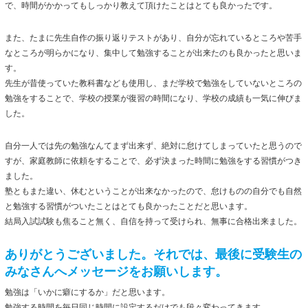
で、時間がかかってもしっかり教えて頂けたことはとても良かったです。
また、たまに先生自作の振り返りテストがあり、自分が忘れているところや苦手
なところが明らかになり、集中して勉強することが出来たのも良かったと思いま
す。
先生が昔使っていた教科書なども使用し、まだ学校で勉強をしていないところの
勉強をすることで、学校の授業が復習の時間になり、学校の成績も一気に伸びま
した。
自分一人では先の勉強なんてまず出来ず、絶対に怠けてしまっていたと思うので
すが、家庭教師に依頼をすることで、必ず決まった時間に勉強をする習慣がつき
ました。
塾ともまた違い、休むということが出来なかったので、怠けものの自分でも自然
と勉強する習慣がついたことはとても良かったことだと思います。
結局入試試験も焦ること無く、自信を持って受けられ、無事に合格出来ました。
ありがとうございました。それでは、最後に受験生の
みなさんへメッセージをお願いします。
勉強は「いかに癖にするか」だと思います。
勉強する時間を毎日同じ時間に設定するだけでも段々変わってきます。