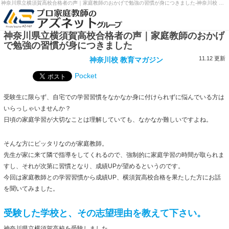
神奈川県立横須賀高校合格者の声｜家庭教師のおかげで勉強の習慣が身につきました-神奈川校 教育マガジン|プロ家庭教師のアズネット
神奈川県立横須賀高校合格者の声｜家庭教師のおかげ
で勉強の習慣が身につきました
11.12 更新
神奈川校 教育マガジン
Pocket
受験生に限らず、自宅での学習習慣をなかなか身に付けられずに悩んでいる方は
いらっしゃいませんか？
日頃の家庭学習が大切なことは理解していても、なかなか難しいですよね。
そんな方にピッタリなのが家庭教師。
先生が家に来て隣で指導をしてくれるので、強制的に家庭学習の時間が取られま
すし、それが次第に習慣となり、成績UPが望めるというのです。
今回は家庭教師との学習習慣から成績UP、横須賀高校合格を果たした方にお話
を聞いてみました。
受験した学校と、その志望理由を教えて下さい。
神奈川県立横須賀高校を受験しました。