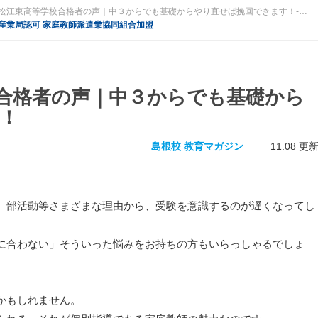
島根県立松江東高等学校合格者の声｜中３からでも基礎からやり直せば挽回できます！-島根校 教育マガジン|プロ家庭教師のアズネット
産業局認可 家庭教師派遣業協同組合加盟
合格者の声｜中３からでも基礎から
！
島根校 教育マガジン
11.08 更
、部活動等さまざまな理由から、受験を意識するのが遅くなってし
に合わない」そういった悩みをお持ちの方もいらっしゃるでしょ
かもしれません。