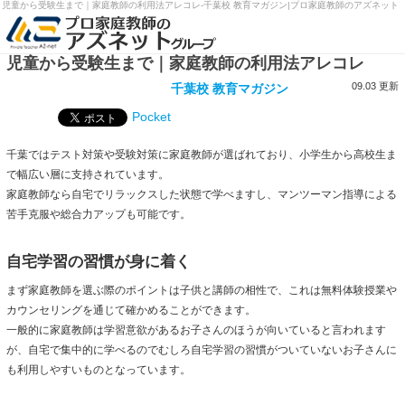
児童から受験生まで｜家庭教師の利用法アレコレ-千葉校 教育マガジン|プロ家庭教師のアズネット
児童から受験生まで｜家庭教師の利用法アレコレ
09.03 更新
千葉校 教育マガジン
Pocket
千葉ではテスト対策や受験対策に家庭教師が選ばれており、小学生から高校生ま
で幅広い層に支持されています。
家庭教師なら自宅でリラックスした状態で学べますし、マンツーマン指導による
苦手克服や総合力アップも可能です。
自宅学習の習慣が身に着く
まず家庭教師を選ぶ際のポイントは子供と講師の相性で、これは無料体験授業や
カウンセリングを通じて確かめることができます。
一般的に家庭教師は学習意欲があるお子さんのほうが向いていると言われます
が、自宅で集中的に学べるのでむしろ自宅学習の習慣がついていないお子さんに
も利用しやすいものとなっています。