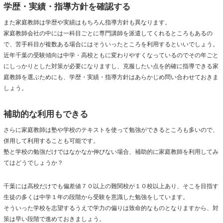
学歴・実績・指導方針を確認する
また家庭教師は学歴や実績はもちろん指導方針も異なります。
家庭教師会社の中には一科目ごとに専門講師を派遣してくれるところもあるの
で、苦手科目が複数ある場合にはそういったところを利用するといいでしょう。
近年千葉の受験傾向は中学・高校ともに変わりやすくなっているのでその年ごと
にしっかりとした対策が必要になりますし、克服したい点を的確に指導できる家
庭教師を選ぶためにも、学歴・実績・指導方針はあらかじめ問い合わせておきま
しょう。
補助的な利用もできる
さらに家庭教師は塾や学校のテキストを使って勉強ができるところも多いので、
併用して利用することも可能です。
塾と学校の勉強だけではなかなか伸びない場合、補助的に家庭教師を利用してみ
てはどうでしょうか？
千葉には高校だけでも偏差値７０以上の難関校が１０校以上あり、そこを目指す
生徒の多くは中学１年の段階から受験を意識した勉強をしています。
そういった学校を志望するうえで学力の偏りは致命的なものとなりますから、対
策は早い段階で進めておきましょう。