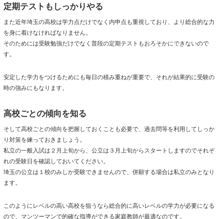
定期テストもしっかりやる
また近年埼玉の高校は学力点だけでなく内申点も重視しており、より総合的な力
を身に着けなければなりません。
そのためには受験勉強だけでなく普段の定期テストもおろそかにできないので
す。
安定した学力をつけるためにも毎日の積み重ねが重要で、それが結果的に受験の
時の強みにもなります。
高校ごとの傾向を知る
そして高校ごとの傾向を把握しておくことも必要で、過去問等を利用してしっか
り対策を練っておきましょう。
私立の一般入試は２月上旬から、公立は３月上旬からスタートしますのでそれぞ
れの受験日を確認しておいてください。
埼玉の公立は１校のみしか受験できませんので、併願する場合は私立のみとなり
ます。
このようにレベルの高い高校を狙うなら総合的に高いレベルの学力が必要になる
ので、マンツーマンで的確な指導ができる家庭教師が最適なのです。