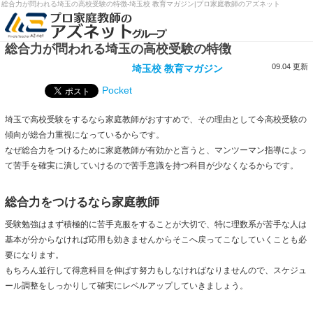
総合力が問われる埼玉の高校受験の特徴-埼玉校 教育マガジン|プロ家庭教師のアズネット
総合力が問われる埼玉の高校受験の特徴
09.04 更新
埼玉校 教育マガジン
Pocket
埼玉で高校受験をするなら家庭教師がおすすめで、その理由として今高校受験の
傾向が総合力重視になっているからです。
なぜ総合力をつけるために家庭教師が有効かと言うと、マンツーマン指導によっ
て苦手を確実に潰していけるので苦手意識を持つ科目が少なくなるからです。
総合力をつけるなら家庭教師
受験勉強はまず積極的に苦手克服をすることが大切で、特に理数系が苦手な人は
基本が分からなければ応用も効きませんからそこへ戻ってこなしていくことも必
要になります。
もちろん並行して得意科目を伸ばす努力もしなければなりませんので、スケジュ
ール調整をしっかりして確実にレベルアップしていきましょう。