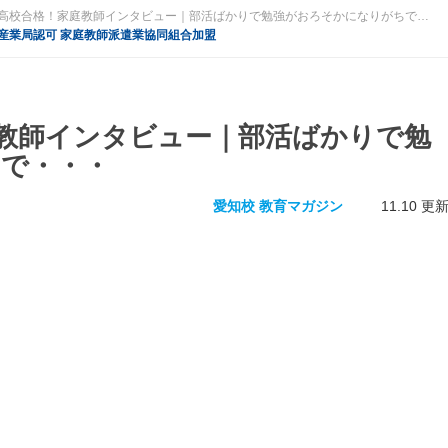
名古屋西高校合格！家庭教師インタビュー｜部活ばかりで勉強がおろそかになりがちで・・・-愛知校 教育マガジン|プロ家庭教師のアズネット
産業局認可 家庭教師派遣業協同組合加盟
教師インタビュー｜部活ばかりで勉
で・・・
愛知校 教育マガジン
11.10 更